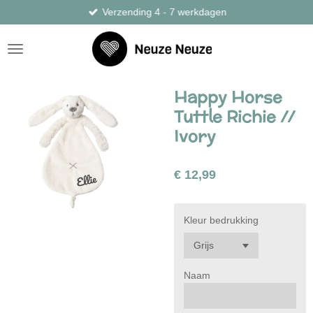
Verzending 4 - 7 werkdagen
Ga
direct
naar
de
hoofdinhoud
Happy Horse
Tuttle Richie //
Ivory
€ 12,99
Kleur bedrukking
Naam