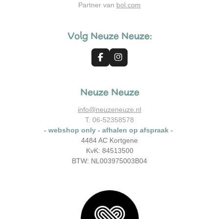
Partner van
bol.com
Volg Neuze Neuze:
F
I
a
n
c
s
e
t
Neuze Neuze
b
a
o
g
o
r
info@neuzeneuze.nl
k
a
T. 06-52358578
m
- webshop only - afhalen op afspraak -
4484 AC Kortgene
KvK: 84513500
BTW: NL003975003B04