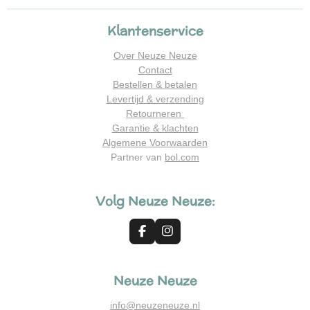
Klantenservice
Over Neuze Neuze
Contact
Bestellen & betalen
Levertijd & verzending
Retourneren
Garantie & klachten
Algemene Voorwaarden
Partner van
bol.com
Volg Neuze Neuze:
F
I
a
n
c
s
e
t
Neuze Neuze
b
a
o
g
o
r
info@neuzeneuze.nl