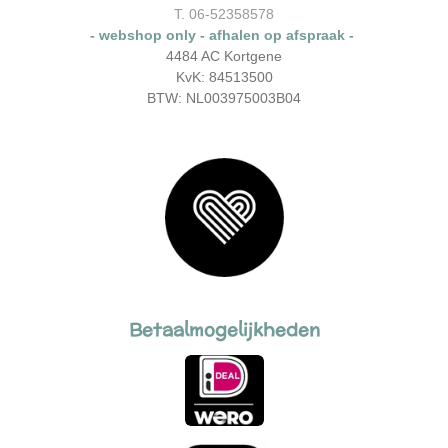
k
a
T. 06-52358578
m
- webshop only - afhalen op afspraak -
4484 AC Kortgene
KvK: 84513500
BTW: NL003975003B04
Betaalmogelijkheden