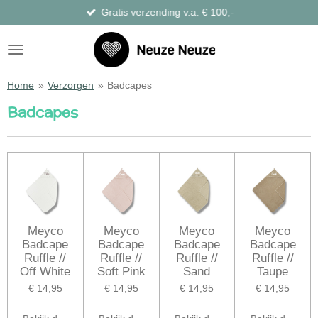
Gratis verzending v.a. € 100,-
Ga
direct
naar
de
hoofdinhoud
Home
»
Verzorgen
»
Badcapes
Badcapes
Meyco
Meyco
Meyco
Meyco
Badcape
Badcape
Badcape
Badcape
Ruffle //
Ruffle //
Ruffle //
Ruffle //
Off White
Soft Pink
Sand
Taupe
€ 14,95
€ 14,95
€ 14,95
€ 14,95