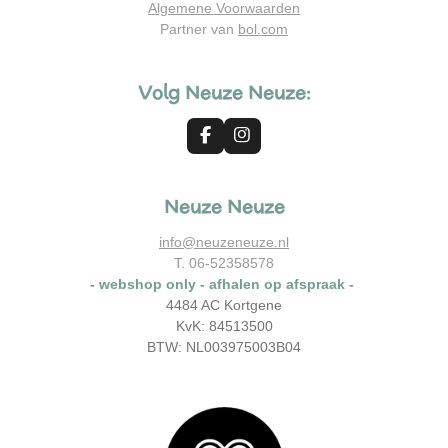
Algemene Voorwaarden
Partner van
bol.com
Volg Neuze Neuze:
F
I
a
n
c
s
e
t
Neuze Neuze
b
a
o
g
o
r
info@neuzeneuze.nl
k
a
T. 06-52358578
m
- webshop only - afhalen op afspraak -
4484 AC Kortgene
KvK: 84513500
BTW: NL003975003B04