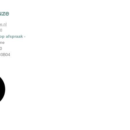
uze
e.nl
78
 op afspraak -
ene
0
03B04