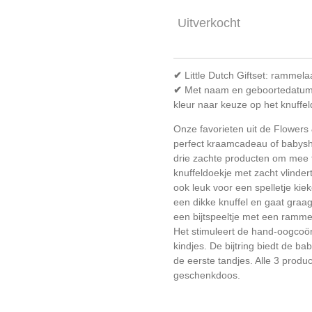
Uitverkocht
✔
Little Dutch Giftset: rammela
✔
Met naam en geboortedatum o
kleur naar keuze op het knuffel
Onze favorieten uit de Flowers
perfect kraamcadeau of babys
drie zachte producten om mee t
knuffeldoekje met zacht vlindert
ook leuk voor een spelletje kiek
een dikke knuffel en gaat graa
een bijtspeeltje met een ramme
Het stimuleert de hand-oogcoör
kindjes. De bijtring biedt de b
de eerste tandjes. Alle 3 produ
geschenkdoos.