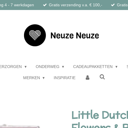
ng 4 - 7 werkdagen
Gratis verzending v.a. € 100,-
Gratis
ERZORGEN
ONDERWEG
CADEAUPAKKETTEN
MERKEN
INSPIRATIE
Little Dutc
Flowers & B