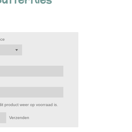
ice
t product weer op voorraad is.
Verzenden