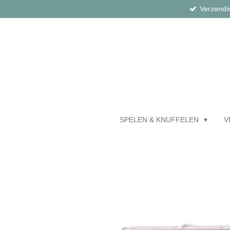
Verzendi
Ga
direct
naar
de
hoofdinhoud
SPELEN & KNUFFELEN
V