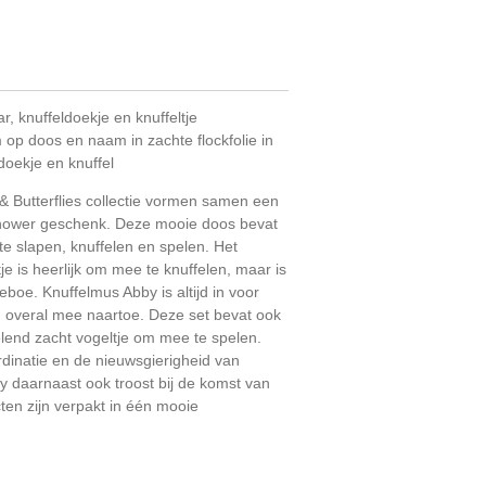
ar, knuffeldoekje en knuffeltje
p doos en naam in zachte flockfolie in
doekje en knuffel
 & Butterflies collectie vormen samen een
hower geschenk. Deze mooie doos bevat
e slapen, knuffelen en spelen. Het
je is heerlijk om mee te knuffelen, maar is
eboe. Knuffelmus Abby is altijd in voor
g overal mee naartoe. Deze set bevat ook
lend zacht vogeltje om mee te spelen.
dinatie en de nieuwsgierigheid van
aby daarnaast ook troost bij de komst van
cten zijn verpakt in één mooie