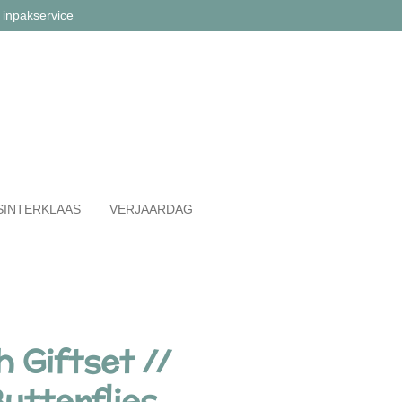
 inpakservice
SINTERKLAAS
VERJAARDAG
h Giftset //
utterflies