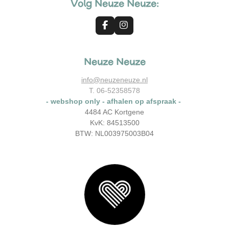
Volg Neuze Neuze:
F
I
a
n
c
s
e
t
Neuze Neuze
b
a
o
g
o
r
info@neuzeneuze.nl
k
a
T. 06-52358578
m
- webshop only - afhalen op afspraak -
4484 AC Kortgene
KvK: 84513500
BTW: NL003975003B04