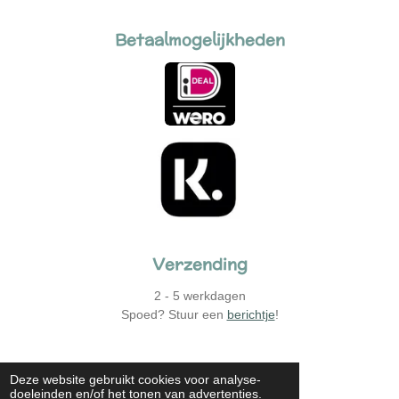
Betaalmogelijkheden
Verzending
2 - 5 werkdagen
Spoed? Stuur een
berichtje
!
© 2022 - 2026 Neuze Neuze |
Sitemap
Deze website gebruikt cookies voor analyse-
doeleinden en/of het tonen van advertenties.