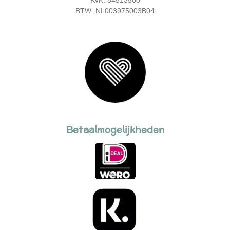
KvK: 84513500
BTW: NL003975003B04
Betaalmogelijkheden