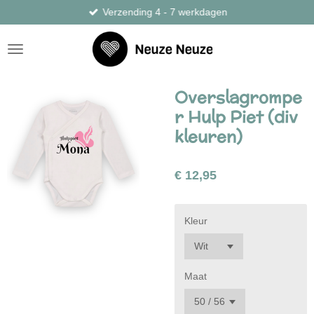
Verzending 4 - 7 werkdagen
Ga
direct
naar
de
hoofdinhoud
Overslagrompe
r Hulp Piet (div
kleuren)
€ 12,95
Kleur
Maat