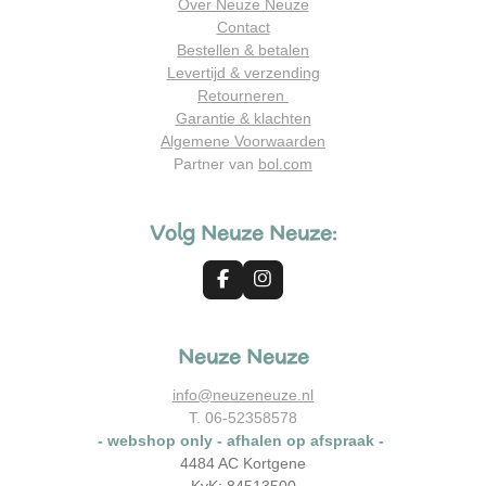
Over Neuze Neuze
Contact
Bestellen & betalen
Levertijd & verzending
Retourneren
Garantie & klachten
Algemene Voorwaarden
Partner van
bol.com
Volg Neuze Neuze:
F
I
a
n
c
s
e
t
Neuze Neuze
b
a
o
g
o
r
info@neuzeneuze.nl
k
a
T. 06-52358578
m
- webshop only - afhalen op afspraak -
4484 AC Kortgene