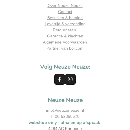
Over Neuze Neuze
Contact
Bestellen & betalen
Levertijd & verzending
Retourneren
Garantie & klachten
Algemene Voorwaarden
Partner van
bol.com
Volg Neuze Neuze:
F
I
a
n
c
s
e
t
Neuze Neuze
b
a
o
g
o
r
info@neuzeneuze.nl
k
a
T. 06-52358578
m
- webshop only - afhalen op afspraak -
4484 AC Kortgene