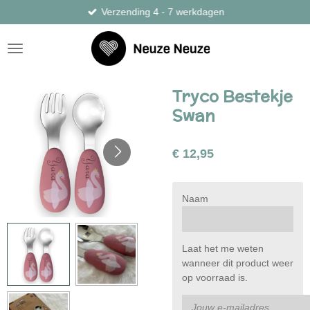
Verzending 4 - 7 werkdagen
Ga
direct
naar
de
hoofdinhoud
Tryco Bestekje
Swan
€ 12,95
Naam
Laat het me weten
wanneer dit product weer
op voorraad is.