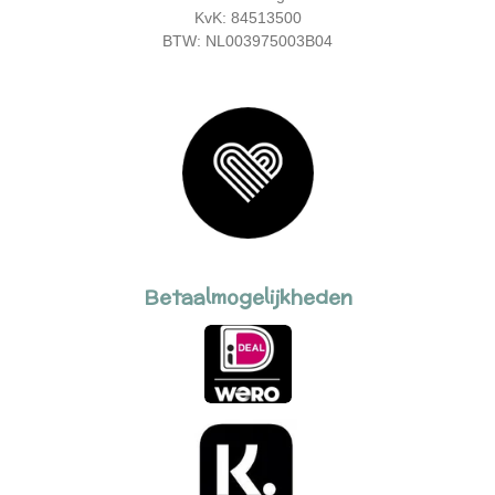
KvK: 84513500
BTW: NL003975003B04
Betaalmogelijkheden