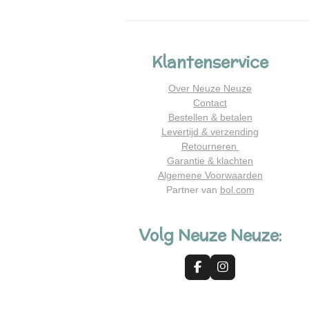
Klantenservice
Over Neuze Neuze
Contact
Bestellen & betalen
Levertijd & verzending
Retourneren
Garantie & klachten
Algemene Voorwaarden
Partner van
bol.com
Volg Neuze Neuze:
F
I
a
n
c
s
e
t