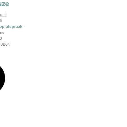
uze
e.nl
78
 op afspraak -
ene
0
03B04