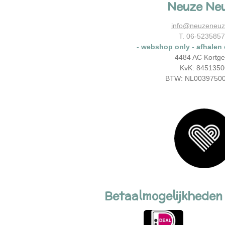
Neuze Ne
b
a
o
g
o
r
info@neuzeneuz
k
a
T. 06-523585
m
- webshop only - afhalen
4484 AC Kortg
KvK: 8451350
BTW: NL0039750
Betaalmogelijkheden