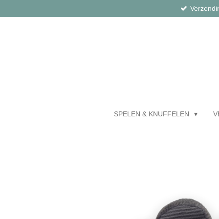
Verzendi
Ga
direct
naar
de
hoofdinhoud
SPELEN & KNUFFELEN
V