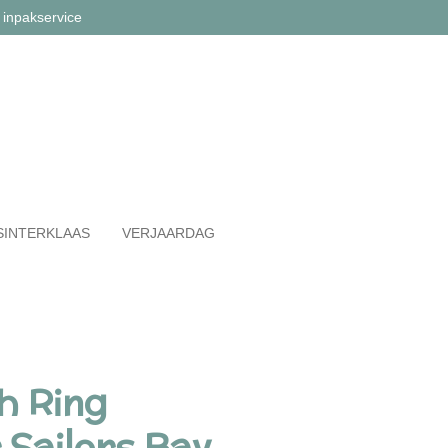
 inpakservice
SINTERKLAAS
VERJAARDAG
h Ring
Sailors Bay