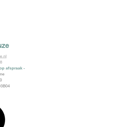
uze
e.nl
78
 op afspraak -
ene
0
03B04