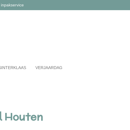
 inpakservice
SINTERKLAAS
VERJAARDAG
l Houten