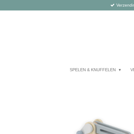
Verzendi
Ga
direct
naar
de
hoofdinhoud
SPELEN & KNUFFELEN
V