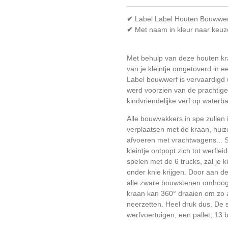
✔
Label Label Houten Bouwwe
✔
Met naam in kleur naar keuz
Met behulp van deze houten kr
van je kleintje omgetoverd in 
Label bouwwerf is vervaardigd u
werd voorzien van de prachtige
kindvriendelijke verf op waterba
Alle bouwvakkers in spe zullen i
verplaatsen met de kraan, huiz
afvoeren met vrachtwagens... S
kleintje ontpopt zich tot werfle
spelen met de 6 trucks, zal je 
onder knie krijgen. Door aan d
alle zware bouwstenen omhoog 
kraan kan 360° draaien om zo al
neerzetten. Heel druk dus. De s
werfvoertuigen, een pallet, 13