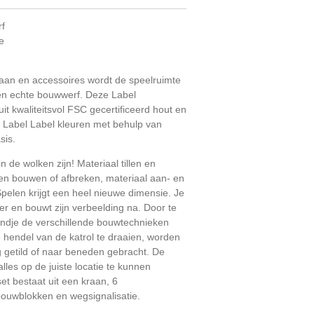
rf
e
aan en accessoires wordt de speelruimte
een echte bouwwerf. Deze Label
it kwaliteitsvol FSC gecertificeerd hout en
 Label Label kleuren met behulp van
sis.
n de wolken zijn! Materiaal tillen en
en bouwen of afbreken, materiaal aan- en
pelen krijgt een heel nieuwe dimensie. Je
ider en bouwt zijn verbeelding na. Door te
kindje de verschillende bouwtechnieken
e hendel van de katrol te draaien, worden
getild of naar beneden gebracht. De
les op de juiste locatie te kunnen
et bestaat uit een kraan, 6
 bouwblokken en wegsignalisatie.