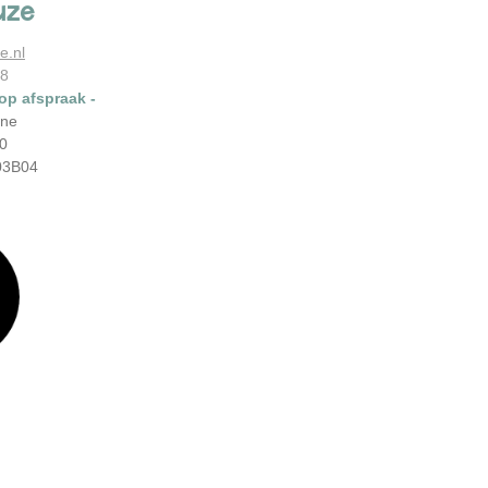
uze
e.nl
78
 op afspraak -
ene
0
03B04