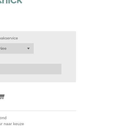
pakservice
Hond
ur naar keuze