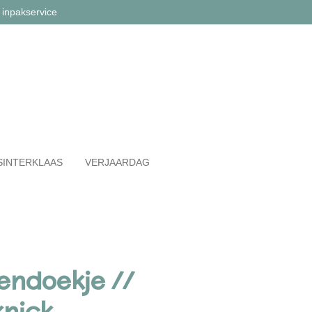
 inpakservice
SINTERKLAAS
VERJAARDAG
endoekje //
knick