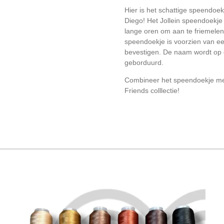
Hier is het schattige speendoe
Diego! Het Jollein speendoekje i
lange oren om aan te friemelen
speendoekje is voorzien van ee
bevestigen. De naam wordt op 
geborduurd.
Combineer het speendoekje met
Friends colllectie!