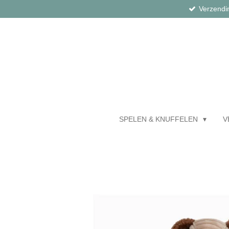
Verzendi
Ga
direct
naar
de
hoofdinhoud
SPELEN & KNUFFELEN
V