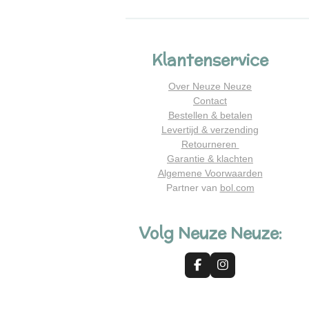
Klantenservice
Over Neuze Neuze
Contact
Bestellen & betalen
Levertijd & verzending
Retourneren
Garantie & klachten
Algemene Voorwaarden
Partner van
bol.com
Volg Neuze Neuze:
F
I
a
n
c
s
e
t