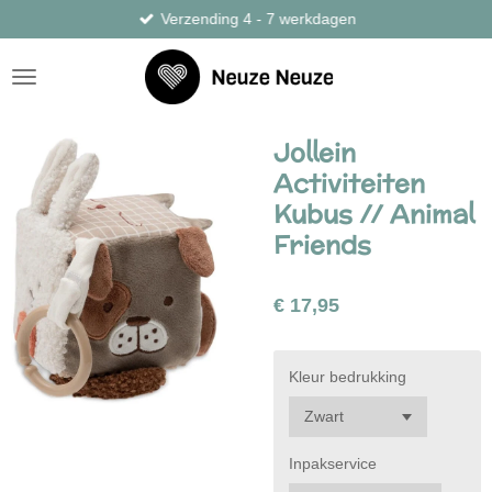
Verzending 4 - 7 werkdagen
Ga
direct
naar
de
hoofdinhoud
Jollein
Activiteiten
Kubus // Animal
Friends
€ 17,95
Kleur bedrukking
Inpakservice