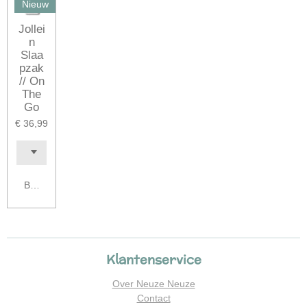
Nieuw
Jollei
n
Slaa
pzak
// On
The
Go
€ 36,99
Bekijk details
Klantenservice
Over Neuze Neuze
Contact