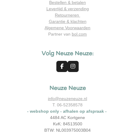
Bestellen & betalen
Levertijd & verzending
Retourneren
Garantie & klachten
Algemene Voorwaarden
Partner van
bol.com
Volg Neuze Neuze:
F
I
a
n
c
s
e
t
Neuze Neuze
b
a
o
g
o
r
info@neuzeneuze.nl
k
a
T. 06-52358578
m
- webshop only - afhalen op afspraak -
4484 AC Kortgene
KvK: 84513500
BTW: NL003975003B04