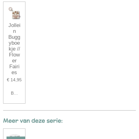
Jollei
n
Bugg
yboe
kje //
Flow
er
Fairi
es
€ 14,95
Bekijk details
Meer van deze serie: