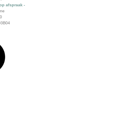
 op afspraak -
ene
0
03B04