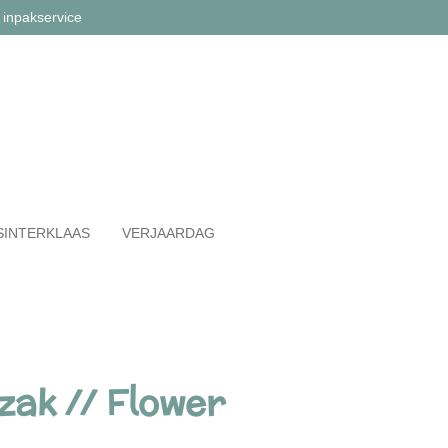
 inpakservice
SINTERKLAAS
VERJAARDAG
zak // Flower