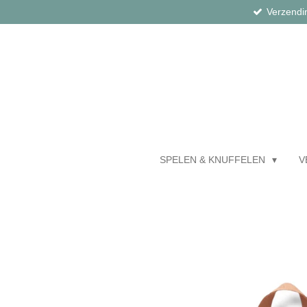
Verzendi
Ga
direct
naar
de
hoofdinhoud
SPELEN & KNUFFELEN
V