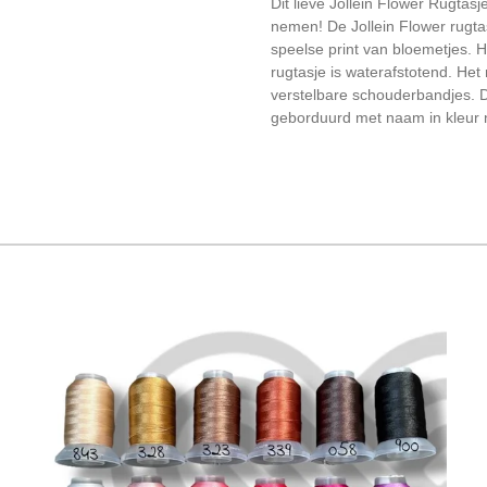
Dit lieve Jollein Flower Rugtasj
nemen! De Jollein Flower rugta
speelse print van bloemetjes. H
rugtasje is waterafstotend. Het
verstelbare schouderbandjes. D
geborduurd met naam in kleur