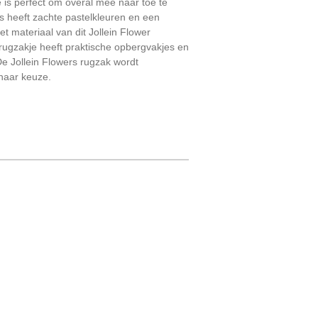
e is perfect om overal mee naar toe te
s heeft zachte pastelkleuren en een
et materiaal van dit Jollein Flower
 rugzakje heeft praktische opbergvakjes en
e Jollein Flowers rugzak wordt
 naar keuze.