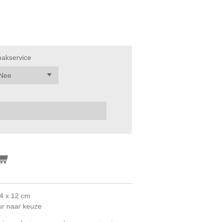
pakservice
24 x 12 cm
ur naar keuze