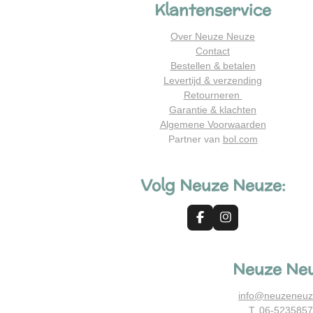
Klantenservice
Over Neuze Neuze
Contact
Bestellen & betalen
Levertijd & verzending
Retourneren
Garantie & klachten
Algemene Voorwaarden
Partner van
bol.com
Volg Neuze Neuze:
F
I
a
n
c
s
e
t
Neuze Ne
b
a
o
g
o
r
info@neuzeneuz
k
a
T. 06-523585
m