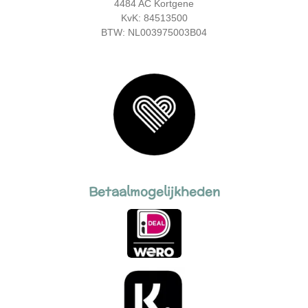
4484 AC Kortgene
KvK: 84513500
BTW: NL003975003B04
Betaalmogelijkheden