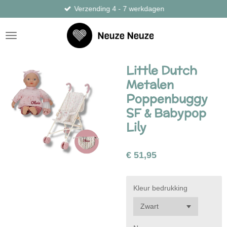
Verzending 4 - 7 werkdagen
Ga
direct
naar
de
hoofdinhoud
Little Dutch
Metalen
Poppenbuggy
SF & Babypop
Lily
€ 51,95
Kleur bedrukking