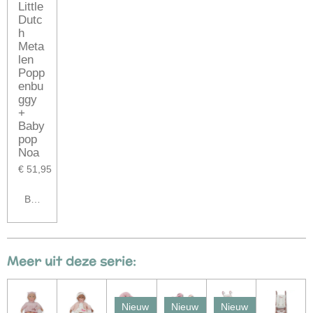
Little
Dutc
h
Meta
len
Popp
enbu
ggy
+
Baby
pop
Noa
€ 51,95
Bekijk details
Meer uit deze serie:
Nieuw
Nieuw
Nieuw