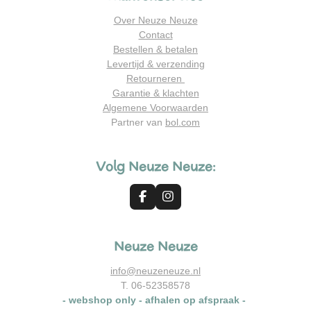
Over Neuze Neuze
Contact
Bestellen & betalen
Levertijd & verzending
Retourneren
Garantie & klachten
Algemene Voorwaarden
Partner van
bol.com
Volg Neuze Neuze:
F
I
a
n
c
s
e
t
Neuze Neuze
b
a
o
g
o
r
info@neuzeneuze.nl
k
a
T. 06-52358578
m
- webshop only - afhalen op afspraak -