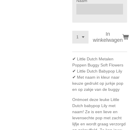
Naam
In
winkelwagen
✔
Little Dutch Metalen
Poppen Buggy Soft Flowers
✔
Little Dutch Babypop Lily
✔
Met naam in kleur naar
keuze gedrukt op jurkje pop
en op zakje van de buggy
Ontmoet deze leuke Little
Dutch babypop Lily met
naam! Ze is een lieve en
levensechte pop met zacht
lijfje en wordt graag verzorgd
en geknuffeld. Zo kan jouw