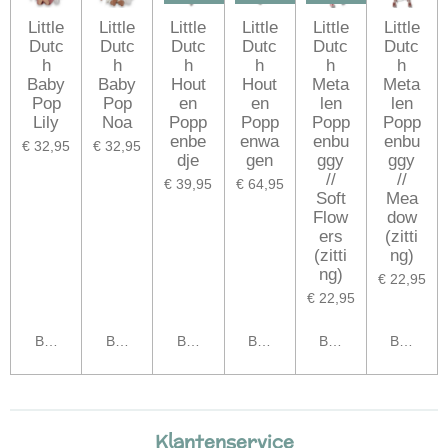
Little
Little
Little
Little
Little
Little
Dutc
Dutc
Dutc
Dutc
Dutc
Dutc
h
h
h
h
h
h
Baby
Baby
Hout
Hout
Meta
Meta
Pop
Pop
en
en
len
len
Lily
Noa
Popp
Popp
Popp
Popp
enbe
enwa
enbu
enbu
€ 32,95
€ 32,95
dje
gen
ggy
ggy
//
//
€ 39,95
€ 64,95
Soft
Mea
Flow
dow
ers
(zitti
(zitti
ng)
ng)
€ 22,95
€ 22,95
Bekijk details
Bekijk details
Bekijk details
Bekijk details
Bekijk details
Bekijk de
Klantenservice