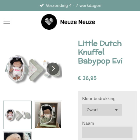
Verzending 4 - 7 werkdagen
Ga
direct
naar
de
hoofdinhoud
Little Dutch
Knuffel
Babypop Evi
€ 36,95
Kleur bedrukking
Naam