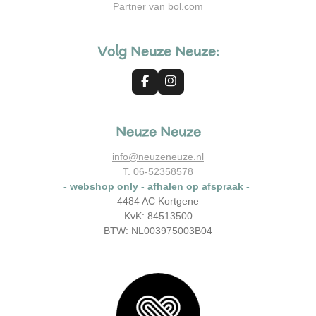
Partner van
bol.com
Volg Neuze Neuze:
F
I
a
n
c
s
e
t
Neuze Neuze
b
a
o
g
o
r
info@neuzeneuze.nl
k
a
T. 06-52358578
m
- webshop only - afhalen op afspraak -
4484 AC Kortgene
KvK: 84513500
BTW: NL003975003B04