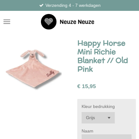
Verzending 4 - 7 werkdagen
Ga
direct
naar
de
hoofdinhoud
Happy Horse
Mini Richie
Blanket // Old
Pink
€ 15,95
Kleur bedrukking
Naam