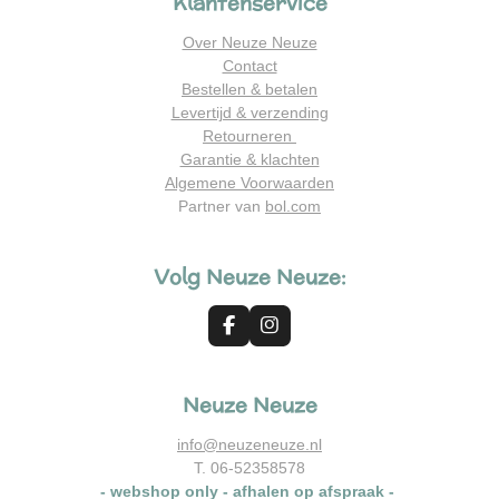
Klantenservice
Over Neuze Neuze
Contact
Bestellen & betalen
Levertijd & verzending
Retourneren
Garantie & klachten
Algemene Voorwaarden
Partner van
bol.com
Volg Neuze Neuze:
F
I
a
n
c
s
e
t
Neuze Neuze
b
a
o
g
o
r
info@neuzeneuze.nl
k
a
T. 06-52358578
m
- webshop only - afhalen op afspraak -