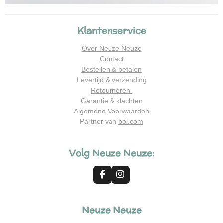
Klantenservice
Over Neuze Neuze
Contact
Bestellen & betalen
Levertijd & verzending
Retourneren
Garantie & klachten
Algemene Voorwaarden
Partner van
bol.com
Volg Neuze Neuze:
F
I
a
n
c
s
e
t
Neuze Neuze
b
a
o
g