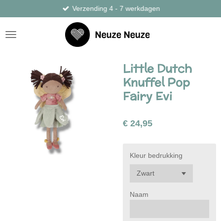
Verzending 4 - 7 werkdagen
Ga
direct
naar
de
hoofdinhoud
Little Dutch
Knuffel Pop
Fairy Evi
€ 24,95
Kleur bedrukking
Naam