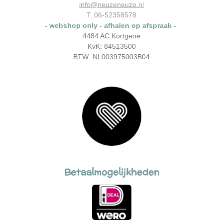
o
r
info@neuzeneuze.nl
k
a
T. 06-52358578
m
- webshop only - afhalen op afspraak -
4484 AC Kortgene
KvK: 84513500
BTW: NL003975003B04
Betaalmogelijkheden