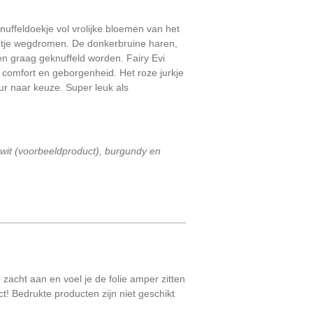
 knuffeldoekje vol vrolijke bloemen van het
eintje wegdromen. De donkerbruine haren,
en graag geknuffeld worden. Fairy Evi
t comfort en geborgenheid. Het roze jurkje
ur naar keuze. Super leuk als
wit (voorbeeldproduct), burgundy en
 zacht aan en voel je de folie amper zitten
ct! Bedrukte producten zijn niet geschikt