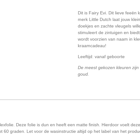
Dit is Fairy Evi. Dit lieve feeën
merk Little Dutch laat jouw kl
doekjes en zachte vleugels will
stimuleert de zintuigen en bied
wordt voorzien van naam in kle
kraamcadeau!
Leeftijd: vanaf geboorte
De meest gekozen kleuren zijn 
goud.
exfolie. Deze folie is dun en heeft een matte finish. Hierdoor voelt deze
ot 60 graden. Let voor de wasinstructie altijd op het label van het produ