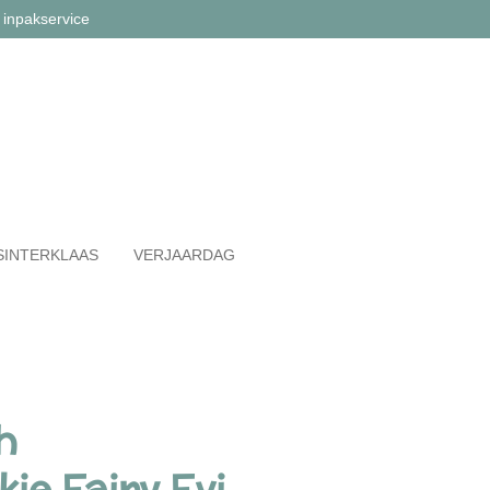
 inpakservice
SINTERKLAAS
VERJAARDAG
h
je Fairy Evi