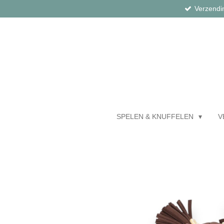
Verzendi
Ga
direct
naar
de
hoofdinhoud
SPELEN & KNUFFELEN
V