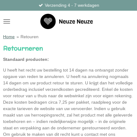
Verzending 4 - 7 werkdagen
Ga
direct
naar
de
hoofdinhoud
Home
»
Retouren
Retourneren
Standaard producten:
U heeft het recht uw bestelling tot 14 dagen na ontvangst zonder
opgave van reden te annuleren. U heeft na annulering nogmaals
14 dagen om uw product retour te sturen. U krijgt dan het volledige
orderbedrag inclusief verzendkosten gecrediteerd. Enkel de kosten
voor retour van u thuis naar de webwinkel zijn voor eigen rekening.
Deze kosten bedragen circa 7,25 per pakket, raadpleeg voor de
exacte tarieven de website van uw vervoerder. Indien u gebruik
maakt van uw herroepingsrecht, zal het product met alle geleverde
toebehoren en – indien redelijkerwijze mogelijk – in de originele
staat en verpakking aan de ondernemer geretourneerd worden.
Om gebruik te maken van dit recht kunt u contact met ons