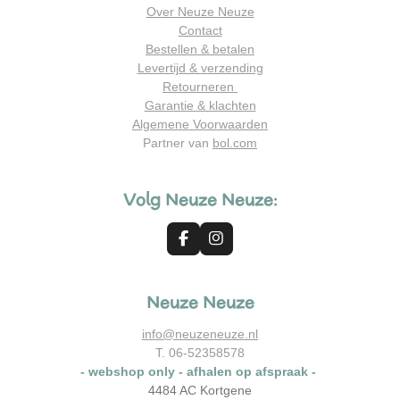
Over Neuze Neuze
Contact
Bestellen & betalen
Levertijd & verzending
Retourneren
Garantie & klachten
Algemene Voorwaarden
Partner van
bol.com
Volg Neuze Neuze:
F
I
a
n
c
s
e
t
Neuze Neuze
b
a
o
g
o
r
info@neuzeneuze.nl
k
a
T. 06-52358578
m
- webshop only - afhalen op afspraak -
4484 AC Kortgene